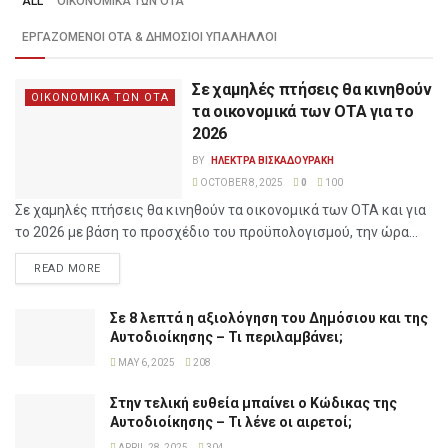
ALL
ΟΙΚΟΝΟΜΙΚΑ ΤΩΝ ΟΤΑ
ΕΡΓΑΖΟΜΕΝΟΙ ΟΤΑ & ΔΗΜΟΣΙΟΙ ΥΠΑΛΗΛΛΟΙ
Σε χαμηλές πτήσεις θα κινηθούν
ΟΙΚΟΝΟΜΙΚΑ ΤΩΝ ΟΤΑ
τα οικονομικά των ΟΤΑ για το
2026
BY
ΗΛΕΚΤΡΑ ΒΙΣΚΑΔΟΥΡΑΚΗ
OCTOBER 8, 2025
0
100
Σε χαμηλές πτήσεις θα κινηθούν τα οικονομικά των ΟΤΑ και για
το 2026 με βάση το προσχέδιο του προϋπολογισμού, την ώρα...
READ MORE
Σε 8 λεπτά η αξιολόγηση του Δημόσιου και της
Αυτοδιοίκησης – Τι περιλαμβάνει;
MAY 6, 2025
208
Στην τελική ευθεία μπαίνει ο Κώδικας της
Αυτοδιοίκησης – Τι λένε οι αιρετοί;
APRIL 28, 2025
304