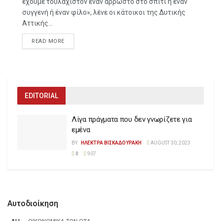
έχουμε τουλάχιστον έναν άρρωστο στο σπίτι ή έναν
συγγενή ή έναν φίλο», λένε οι κάτοικοι της Δυτικής
Αττικής...
READ MORE
EDITORIAL
Λίγα πράγματα που δεν γνωρίζετε για
εμένα
BY
ΗΛΕΚΤΡΑ ΒΙΣΚΑΔΟΥΡΑΚΗ
AUGUST 30, 2023
0
907
Αυτοδιοίκηση