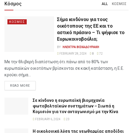
Κόσμος
ALL
ΚΟΣΜΟΣ
Σήμα κινδύνου για τους
ΚΟΣΜΟΣ
οικότοπους της ΕΕ και το
αστικό πράσινο – Τι ψήφισε το
Ευρωκοινοβούλιο;
BY
ΗΛΕΚΤΡΑ ΒΙΣΚΑΔΟΥΡΑΚΗ
FEBRUARY 28, 2024
0
72
Με την θλιβερή διαπίστωση ότι πάνω από το 80% των
ευρωπαϊκών οικοτόπων βρίσκονται σε κακή κατάσταση, η Ε.Ε.
κρούει σήμα...
READ MORE
Σε κίνδυνο η ευρωπαϊκή βιομηχανία
φωτοβολταϊκών συστημάτων – Σιωπά η
Κομισιόν για τον ανταγωνισμό με την Κίνα
FEBRUARY 6, 2024
23
Η οικολογική λύση της γεωθερμίας αποδίδει