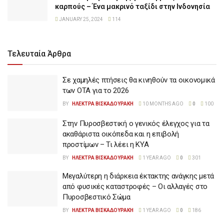
καρπούς – Ένα μακρινό ταξίδι στην Ινδονησία
JANUARY 25, 2024
114
Τελευταία Άρθρα
Σε χαμηλές πτήσεις θα κινηθούν τα οικονομικά
των ΟΤΑ για το 2026
BY
ΗΛΕΚΤΡΑ ΒΙΣΚΑΔΟΥΡΑΚΗ
10 MONTHS AGO
0
100
Στην Πυροσβεστική ο γενικός έλεγχος για τα
ακαθάριστα οικόπεδα και η επιβολή
προστίμων – Τι λέει η ΚΥΑ
BY
ΗΛΕΚΤΡΑ ΒΙΣΚΑΔΟΥΡΑΚΗ
1 YEAR AGO
0
301
Μεγαλύτερη η διάρκεια έκτακτης ανάγκης μετά
από φυσικές καταστροφές – Οι αλλαγές στο
Πυροσβεστικό Σώμα
BY
ΗΛΕΚΤΡΑ ΒΙΣΚΑΔΟΥΡΑΚΗ
1 YEAR AGO
0
186