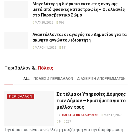
Μεγαλύτερη η διάρκεια έκτακτης ανάγκης
μετά από φυσικές καταστροφές – Οι αλλαγές
στο Πυροσβεστικό Σώμα
MAY 28, 2025
186
Αναστέλλονται οι αγωγές του Δημοσίου για τα
ακίνητα αγνώστου ιδιοκτήτη
MARCH 1, 2025
111
Περιβάλλον &_
Πόλεις
ALL
ΠΟΛΕΙΣ & ΠΕΡΙΒΑΛΛΟΝ
ΔΙΑΧΕΙΡΙΣΗ ΑΠΟΡΡΙΜΜΑΤΩΝ
Σε τέλμα οι Υπηρεσίες Δόμησης
ΠΕΡΙΒΑΛΛΟΝ
των Δήμων – Ερωτήματα για το
μέλλον τους
BY
ΗΛΕΚΤΡΑ ΒΙΣΚΑΔΟΥΡΑΚΗ
MAY 17, 2025
0
287
Την ώρα που είναι σε εξέλιξη η συζήτηση για την διαμόρφωση