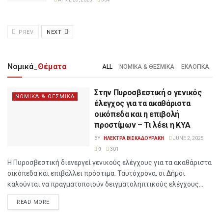
PREV
NEXT
Νομικά_
Θέματα
ALL
ΝΟΜΙΚΑ & ΘΕΣΜΙΚΑ
ΕΚΛΟΓΙΚΑ
Στην Πυροσβεστική ο γενικός
ΝΟΜΙΚΑ & ΘΕΣΜΙΚΑ
έλεγχος για τα ακαθάριστα
οικόπεδα και η επιβολή
προστίμων – Τι λέει η ΚΥΑ
BY
ΗΛΕΚΤΡΑ ΒΙΣΚΑΔΟΥΡΑΚΗ
JUNE 2, 2025
0
301
Η Πυροσβεστική διενεργεί γενικούς ελέγχους για τα ακαθάριστα
οικόπεδα και επιβάλλει πρόστιμα. Ταυτόχρονα, οι Δήμοι
καλούνται να πραγματοποιούν δειγματοληπτικούς ελέγχους...
READ MORE